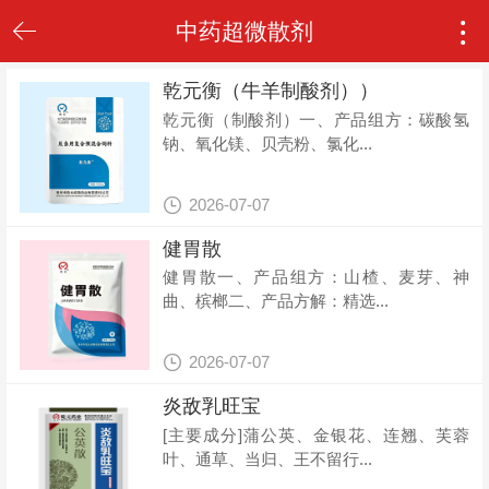

中药超微散剂
乾元衡（牛羊制酸剂））
乾元衡（制酸剂）一、产品组方：碳酸氢
钠、氧化镁、贝壳粉、氯化...

2026-07-07
健胃散
健胃散一、产品组方：山楂、麦芽、神
曲、槟榔二、产品方解：精选...

2026-07-07
炎敌乳旺宝
[主要成分]蒲公英、金银花、连翘、芙蓉
叶、通草、当归、王不留行...